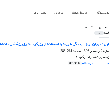
نویسندگان
ارسال مقاله
داوران
تماس با ما
ده =
بهزاد بیگ پناه
ات:
1
انایی مدیران بر چسبندگی هزینه با استفاده از رویکرد تحلیل پوششی داده‌ها
261-283
فرزاده، بهزاد بیگ پناه
اله
اصل مقاله
805.36 K