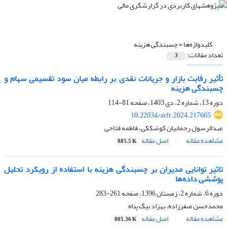
کلیدواژه‌ها =
چسبندگی هزینه
تعداد مقالات:
3
تأثیر رقابت بازار و جریانات نقدی بر رابطه میان سود تقسیمی سهام و
چسبندگی هزینه
دوره 13، شماره 2، دی 1403، صفحه
81-114
10.22034/arfr.2024.217665
عبدالرسول رحمانیان کوشککی، فاطمه فتاحی
مشاهده مقاله
اصل مقاله
885.5 K
تاثیر توانایی مدیران بر چسبندگی هزینه با استفاده از رویکرد تحلیل
پوششی داده‌ها
دوره 6، شماره 2، زمستان 1396، صفحه
261-283
محمدحسن صفرزاده، بهزاد بیگ پناه
مشاهده مقاله
اصل مقاله
805.36 K