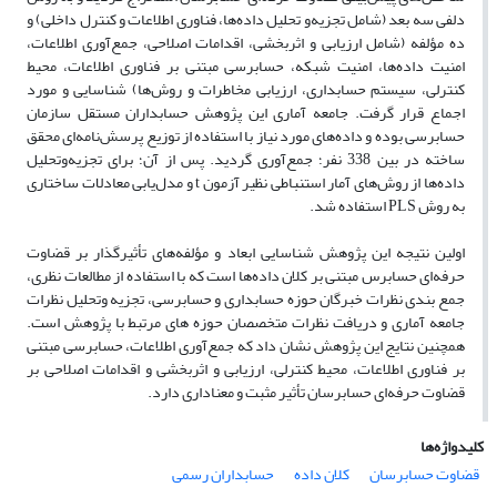
دلفی سه بعد (‌شامل تجزیه‌و تحلیل داده‌ها، فناوری اطلاعات و کنترل داخلی) و
ده مؤلفه (شامل ارزیابی و اثربخشی، اقدامات اصلاحی، جمع‌آوری اطلاعات،
امنیت داده‌ها‌، امنیت شبکه‌، حسابرسی مبتنی بر فناوری اطلاعات، محیط
کنترلی، سیستم حسابداری‌، ارزیابی مخاطرات و روش‌ها) شناسایی و مورد
اجماع قرار گرفت. جامعه آماری این پژوهش حسابداران مستقل سازمان
حسابرسی بوده و داده‌های مورد نیاز با استفاده از توزیع پرسش‌نامه‌ای محقق
ساخته در بین 338 نفر؛ جمع‌آوری گردید. پس از آن؛ برای تجزیه‌وتحلیل
داده‌ها از روش‌‌های آمار استنباطی نظیر آزمون t و مدل‌یابی معادلات ساختاری
به روش PLS استفاده شد‌.
اولین نتیجه این پژوهش شناسایی ابعاد و مؤلفه‌های تأثیرگذار بر قضاوت
حرفه‌ای حسابرس مبتنی بر کلان داده‌ها است که با استفاده از مطالعات نظری،
جمع‌ بندی نظرات خبرگان حوزه حسابداری و حسابرسی، تجزیه وتحلیل نظرات
جامعه آماری و دریافت نظرات متخصصان حوزه های مرتبط با پژوهش است‌.
همچنین نتایج این پژوهش نشان داد که جمع‌آوری اطلاعات، حسابرسی مبتنی
بر فناوری اطلاعات، محیط کنترلی، ارزیابی و اثربخشی و اقدامات اصلاحی بر
قضاوت حرفه‌ای حسابرسان تأثیر مثبت و معناداری دارد.
کلیدواژه‌ها
قضاوت حسابرسان
کلان داده
حسابداران رسمی