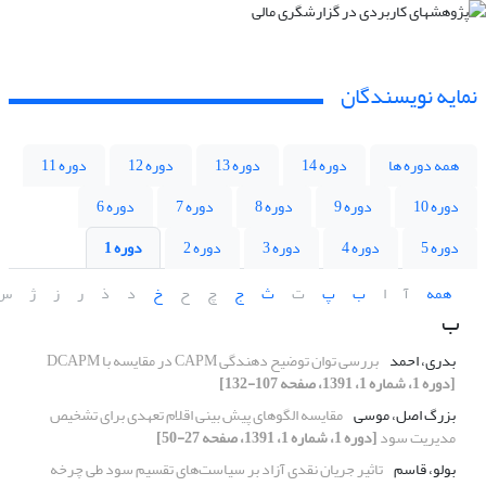
نمایه نویسندگان
همه دوره ها
دوره 14
دوره 13
دوره 12
دوره 11
دوره 10
دوره 9
دوره 8
دوره 7
دوره 6
دوره 5
دوره 4
دوره 3
دوره 2
دوره 1
همه
آ
ا
ب
پ
ت
ث
ج
چ
ح
خ
د
ذ
ر
ز
ژ
س
ب
بدری، احمد
بررسی توان توضیح دهندگی CAPM در مقایسه با DCAPM
[دوره 1، شماره 1، 1391، صفحه 107-132]
بزرگ اصل، موسی
مقایسه الگوهای پیش بینی اقلام تعهدی برای تشخیص
مدیریت سود
[دوره 1، شماره 1، 1391، صفحه 27-50]
بولو، قاسم
تاثیر جریان‌ نقدی آزاد بر سیاست‌های تقسیم سود طی چرخه