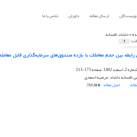
نویسندگان
ارسال مقاله
داوران
تماس با ما
ده =
دلشاد، افسانه
ات:
1
رابطه بین حجم معاملات با بازده صندوق‌های سرمایه‌گذاری قابل معامله 
173-213
، افسانه دلشاد، مرضیه اسعدی
اله
اصل مقاله
713.56 K