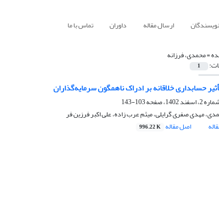
نویسندگان
ارسال مقاله
داوران
تماس با ما
ده =
محمدی، فرزانه
ات:
1
ثیر حسابداری خلاقانه بر ادراک ناهمگون سرمایه‌گذاران
103-143
مدی، مهدی صفری گرایلی، میثم عرب زاده، علی اکبر فرزین فر
اله
اصل مقاله
996.22 K