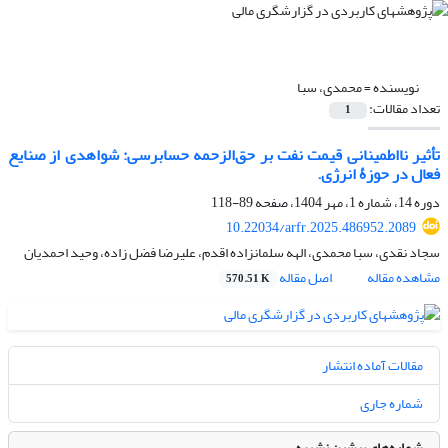
نویسنده =
محمدی، سبا
تعداد مقالات:
1
تأثیر نااطمینانی قیمت نفت بر حق‌الزحمه حسابرسی: شواهدی از صنایع
فعال در حوزۀ انرژی.
دوره 14، شماره 1، مهر 1404، صفحه
89-118
10.22034/arfr.2025.486952.2089
سجاد نقدی، سبا محمدی، الهه سلمانزاده اقدم، علیرضا فضل زاده، وحید احمدیان
مشاهده مقاله
اصل مقاله
570.51 K
مقالات آماده انتشار
شماره جاری
شماره‌های پیشین نشریه