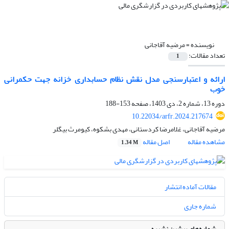
نویسنده =
مرضیه آقاجانی
تعداد مقالات:
1
ارائه و اعتبارسنجی مدل نقش نظام حسابداری خزانه جهت حکمرانی
خوب
دوره 13، شماره 2، دی 1403، صفحه
153-188
10.22034/arfr.2024.217674
مرضیه آقاجانی، غلامرضا کردستانی، مهدی بشکوه، کیومرث بیگلر
مشاهده مقاله
اصل مقاله
1.34 M
مقالات آماده انتشار
شماره جاری
شماره‌های پیشین نشریه