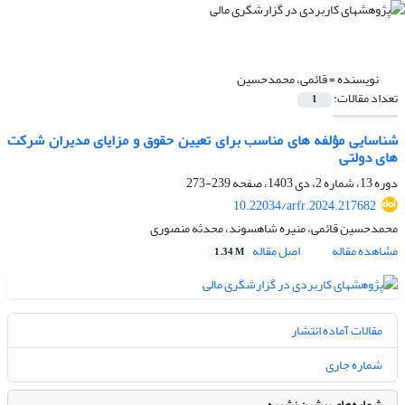
نویسنده =
قائمی، محمدحسین
تعداد مقالات:
1
شناسایی مؤلفه های مناسب برای تعیین حقوق و مزایای مدیران شرکت
های دولتی
دوره 13، شماره 2، دی 1403، صفحه
239-273
10.22034/arfr.2024.217682
محمدحسین قائمی، منیره شاهسوند، محدثه منصوری
مشاهده مقاله
اصل مقاله
1.34 M
مقالات آماده انتشار
شماره جاری
شماره‌های پیشین نشریه