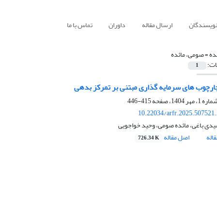
نویسندگان
ارسال مقاله
داوران
تماس با ما
ده =
صومی، مائده
ات:
1
رچوب های سرمایه گذاری مبتنی بر تمرکز بدهی
415-446
10.22034/arfr.2025.507521
ی باغی، مائده صومی، وحید خواجویی
اله
اصل مقاله
726.34 K