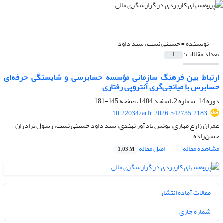
نویسنده =
حسینی نسب، سید داود
تعداد مقالات:
1
ارتباط بین فرهنگ سازمانی مؤسسه حسابرسی و شایستگی حرفه‌ای
حسابرس با میانجی‌گری آنتروپی رفتاری
دوره 14، شماره 2، اسفند 1404، صفحه
145-181
10.22034/arfr.2026.542735.2183
عمران زارع مهاری، یونس بادآور نهندی، سید داود حسینی نسب، رسول برادران
حسن‌زاده
مشاهده مقاله
اصل مقاله
1.03 M
مقالات آماده انتشار
شماره جاری