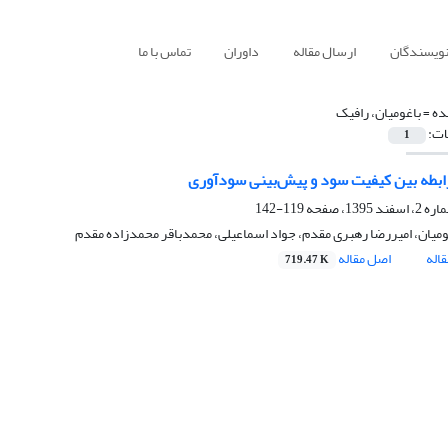
نویسندگان
ارسال مقاله
داوران
تماس با ما
ده =
باغومیان، رافیک
ات:
1
بطه بین کیفیت سود و پیش‌‌بینی سودآوری
119-142
ومیان، امیررضا رهبری مقدم، جواد اسماعیلی، محمدباقر محمدزاده مقدم
اله
اصل مقاله
719.47 K