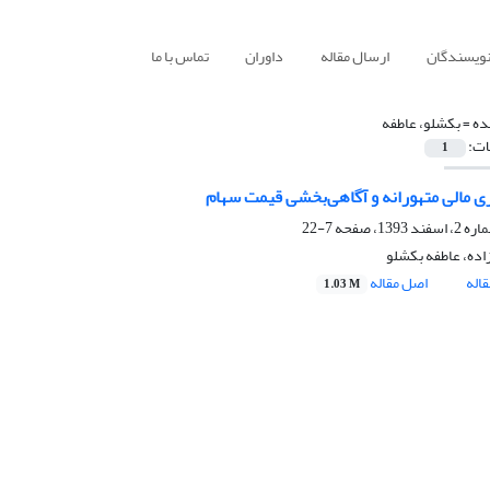
نویسندگان
ارسال مقاله
داوران
تماس با ما
ده =
بکشلو، عاطفه
ات:
1
 مالی متهورانه و آگاهی‌بخشی قیمت سهام
7-22
اده، عاطفه بکشلو
اله
اصل مقاله
1.03 M