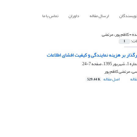
نویسندگان
ارسال مقاله
داوران
تماس با ما
ده =
کاظم پور، مرتضی
ات:
1
رگذار بر هزینه نمایندگی و کیفیت افشای اطلاعات
7-24
، مرتضی کاظم پور
اله
اصل مقاله
529.44 K