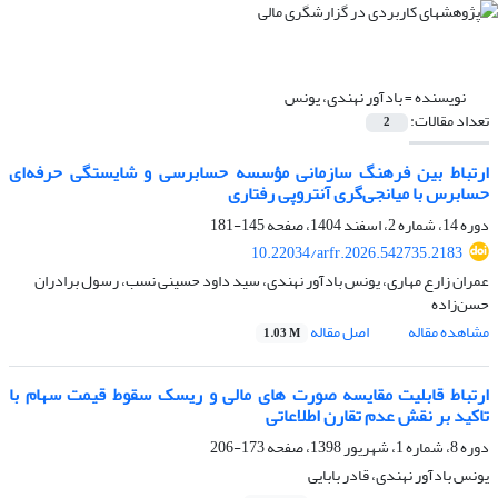
نویسنده =
بادآور نهندی، یونس
تعداد مقالات:
2
ارتباط بین فرهنگ سازمانی مؤسسه حسابرسی و شایستگی حرفه‌ای
حسابرس با میانجی‌گری آنتروپی رفتاری
دوره 14، شماره 2، اسفند 1404، صفحه
145-181
10.22034/arfr.2026.542735.2183
عمران زارع مهاری، یونس بادآور نهندی، سید داود حسینی نسب، رسول برادران
حسن‌زاده
مشاهده مقاله
اصل مقاله
1.03 M
ارتباط قابلیت مقایسه صورت های مالی و ریسک سقوط قیمت سهام با
تاکید بر نقش عدم تقارن اطلاعاتی
دوره 8، شماره 1، شهریور 1398، صفحه
173-206
یونس بادآور نهندی، قادر بابایی