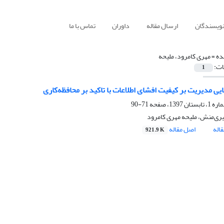
نویسندگان
ارسال مقاله
داوران
تماس با ما
ده =
مهری کامرود، ملیحه
ات:
1
نایی مدیریت بر کیفیت افشای اطلاعات با تاکید بر محافظه‌کاری
71-90
یری‌منش، ملیحه مهری کامرود
اله
اصل مقاله
921.9 K