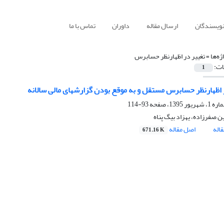
نویسندگان
ارسال مقاله
داوران
تماس با ما
ژه‌ها =
تغییر در اظهارنظر حسابرس
ات:
1
 اظهارنظر حسابرس مستقل و به موقع بودن گزارشهای مالی سالانه
93-114
صفرزاده، یهزاد بیگ پناه
اله
اصل مقاله
671.16 K