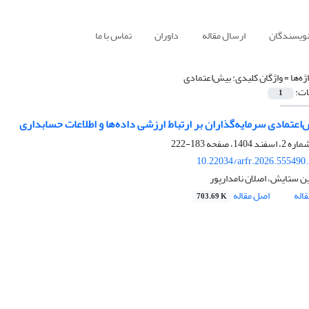
نویسندگان
ارسال مقاله
داوران
تماس با ما
ژه‌ها =
واژگان کلیدی: بیش‌اعتمادی
ات:
1
‌اعتمادی سرمایه‌گذاران بر ارتباط ارزشی داده‌ها و اطلاعات حسابداری
183-222
10.22034/arfr.2026.555490
ستایش، اصلان نامدارپور
اله
اصل مقاله
703.69 K