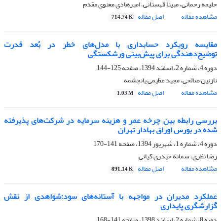
حلیمه رحمانی، مبینا قهستانی، امیرهادی معنوی مقدم
مشاهده مقاله
اصل مقاله
714.74 K
مقایسه رویکرد حسابداری با مدل‌های خطر در بُعد قدرت
توضیح‌دهندگی برای پیش‌بینی ورشکستگی
دوره 4، شماره 2، اسفند 1394، صفحه
125-144
نازنین صالحی، مجید عظیمی یانچشمه
مشاهده مقاله
اصل مقاله
1.03 M
بررسی رابطه بین چرخه عمر و هزینه سرمایه در شرکت‌های پذیرفته
شده در بورس اوراق بهادار تهران
دوره 4، شماره 1، شهریور 1394، صفحه
141-170
رضا نظری، سمانه حیدری کیانی
مشاهده مقاله
اصل مقاله
891.14 K
عملکرد مدیران در مواجهه با آستانه‌های سود:شواهدی از نقش
گزارشگری پایداری
دوره 8، شماره 2، اسفند 1398، صفحه
141-168