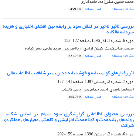
محمدحسین صفرزاده، حامد اناری
مشاهده مقاله
اصل مقاله
459.9 K
بررسی تاثیر تاخیر در اعلان سود بر رابطه‌‌ بین افشای اختیاری و هزینه
سرمایه مالکانه
دوره 6، شماره 1، آذر 1396، صفحه
127-152
محمدرضا نیکبخت، کیهان آزادی، آریا امین پور، فرید غلامی حسن‌کیاده
مشاهده مقاله
اصل مقاله
821.79 K
اثر رفتارهای کوته‎بینانه و خوش‎بینانه مدیریت بر شفافیت اطلاعات مالی
دوره 7، شماره 2، زمستان 1397، صفحه
141-177
اسماعیل امیری، احمد خدامی پور، یحیی کامیابی
مشاهده مقاله
اصل مقاله
465.76 K
بررسی محتوای اطلاعاتی گزارشگری سود سهام بر اساس شکست
روندهای بلندمدت و کوتاه‎مدت افزایشی و کاهشی معیارهای عملکردی
شرکت
دوره 6، شماره 2، زمستان 1396، صفحه
159-202