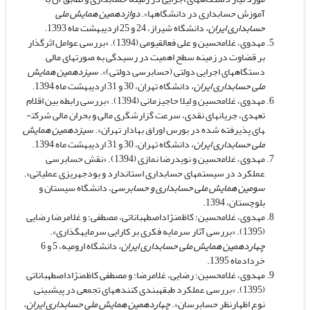
آموزش حسابداری در دانشگاه­ها».
دوازدهمین همایش ملی
حسابداری ایران،
دانشگاه شیراز، 24 و 25 اردیبهشت ماه 1393.
مهدوی، غلامحسین و علی فعال­قیومی (1394). «بررسی عوامل اثرگذار
بر قضاوت در زمینه سطح اهمیت در رسیدگی به صورت­های مالی
دستگاه­های اجرایی دولتی (حسابرسی دولتی)».
سیزدهمین همایش
ملی حسابداری ایران،
دانشگاه تهران، 30 و 31 اردیبهشت ماه 1394.
مهدوی، غلامحسین و لیلا حاجی­زمانی (1394). «بررسی رابطه بین اقلام
تعهدی، جریان­های نقدی، سرعت گزارشگری مالی و بحران مالی شرکت­
های پذیرفته شده در بورس اوراق بهادار تهران».
سیزدهمین همایش
ملی حسابداری ایران،
دانشگاه تهران، 30 و 31 اردیبهشت ماه 1394.
مهدوی، غلامحسین و نویدرضا نمازی (1394). «نقش حسابرسی
عملکرد در سیستم­های حسابداری استاندارد و بودجه­ریزی عملیاتی».
سومین همایش ملی حسابداری و حسابرسی
، دانشگاه سیستان و
بلوچستان، 1394.
مهدوی، غلامحسین؛ کاظم­نژاداصطهباناتی، مصطفی؛ و غلامرضا رضایی
(1395). «بررسی آثار سرمایه فکری بر کارایی سرمایه­گذاری».
چهاردهمین همایش ملی حسابداری ایران،
دانشگاه ارومیه، 5 و 6
خردادماه 1395.
مهدوی، غلامحسین؛ رضایی، غلامرضا؛ و مصطفی کاظم­نژاداصطهباناتی
(1395). «بررسی عملکرد طبقه­بندی کننده­های تجمعی در پیش­بینی
نوع اظهارنظر حسابرسان».
چهاردهمین همایش ملی حسابداری ایران،