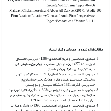
Corporate Governance: The International Journal of Business in
Society
, Vol. 17, Issue 4, pp.770-786.
Mahdavi, Gholamhossein and Abbas Ali Daryaei (2017). “Audit
Firm, Retain or Rotation? (Client and Audit Firm Perspectives),
Cogent Economics & Finance
, 5, 1-11.
مقالات ارائه شده در همایش­ها و کنفرانس­ها:
مهدوی، غلامحسین و مریم گل­محمدی (1389). «بررسی چالش­های
اجرای ماده 272 قانون مالیات­های مستقیم».
چهارمین همایش ملی
سیاست­های مالی و مالیاتی ایران،
شیراز.
مهدوی، غلامحسین و نویدرضا نمازی (1391). «به کارگیری تئوری
نمایندگی جهت تبیین فساد مالی».
همایش ملی حسابداری و
حسابرسی،
آذرماه 1391 دانشگاه سیستان و بلوچستان.
مهدوی، غلامحسین و فهیمه ابراهیمی (1393). «تأثیر اخلاقیات بر تعهد
سازمانی و حرفه­ای حسابداران».
دوازدهمین همایش ملی حسابداری
ایران،
دانشگاه شیراز، 24 و 25 اردیبهشت ماه 1393.
مهدوی، غلامحسین و مهدی ابراهیمی­میمند (1393). «دانش و مهارت
مورد نیاز دستگاه­های اجرایی در زمینه حسابداری و تطابق آن با