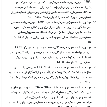
(1393). «بررسی رابطه متقابل کیفیت افشا و عملکرد شرکت­های
پذیرفته شده در بورس اوراق بهادار تهران با استفاده از سیستم
معادلات همزمان».
فصلنامه علمی پژوهشی بررسی­های حسابداری و
حسابرسی،
دوره 21، شماره 3، پاییز 1393، 386-371.
مهدوی، غلامحسین و حمیدرضا حاجب (1393). «بررسی امکان­سنجی
اجرای الگوی بالدریج به عنوان معیار ارزیابی و تعالی عملکرد (مورد
مطالعه: شهرداری­های استان فارس)».
فصلنامه علمی پژوهشی
حسابداری سلامت،
سال
سوم، شماره اول، پیاپی 7،
بهار 1393، 100-
84.
مهدوی، غلامحسین؛ قوهستانی، سمانه و سمیه حسینی­نیا (1393).
«بررسی رابطه بین محافظه­کاری حسابداری و ضریب واکنش سود در
شرکت­های پذیرفته­شده در بورس اوراق بهادر تهران».
بررسی­های
حسابداری
، شماره 4، 80-61.
مهدوی، غلامحسین و سمیه حسینی­نیا (1393). «بررسی رابطه بین
سازوکار حاکمیت شرکتی و کاهش تأخیر در ارائه گزارش حسابرسی».
مجله علمی پژوهشی پژوهش­های کاربردی در گزارشگری مالی
، شماره
5، 98-75.
مهدوی، غلامحسین و وحید علیزاده­طلاتپه (1394). «بررسی رابطه­ی
بین حاکمیت شرکتی و سطح افشای داوطلبانه در شرکت­های پذیرفته
شده در بورس اوراق بهادار تهران».
مجله علمی پژوهشی
پیشرفت‌های حسابداری،
دوره­ی
هفتم
،
شماره­ی
اول
،
بهار و تابستان