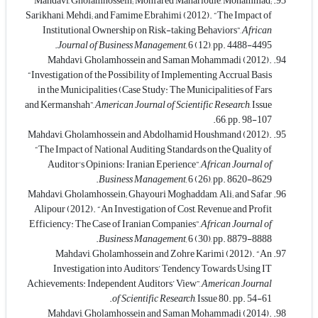
Mahdavi, Gholamhossein; Monfared Maharlouie, Mohammad;
Sarikhani, Mehdi; and Famime Ebrahimi (2012). “The Impact of
Institutional Ownership on Risk-taking Behaviors”,
African
Journal of Business Management,
6 (12), pp. 4488-4495.
Mahdavi, Gholamhossein and Saman Mohammadi (2012).
“Investigation of the Possibility of Implementing Accrual Basis
in the Municipalities (Case Study: The Municipalities of Fars
and Kermanshah”,
American Journal of Scientific Research
, Issue
66, pp. 98-107.
Mahdavi, Gholamhossein and Abdolhamid Houshmand (2012).
“The Impact of National Auditing Standards on the Quality of
Auditor's Opinions: Iranian Eperience”,
African Journal of
Business Management,
6 (26), pp. 8620-8629.
Mahdavi, Gholamhossein; Ghayouri Moghaddam, Ali; and Safar
Alipour (2012). “An Investigation of Cost, Revenue and Profit
Efficiency: The Case of Iranian Companies”,
African Journal of
Business Management,
6 (30), pp. 8879-8888.
Mahdavi, Gholamhossein and Zohre Karimi (2012). “An
Investigation into Auditors’ Tendency Towards Using IT
Achievements: Independent Auditors’ View”,
American Journal
of Scientific Research
, Issue 80. pp. 54-61.
Mahdavi, Gholamhossein and Saman Mohammadi (2014).