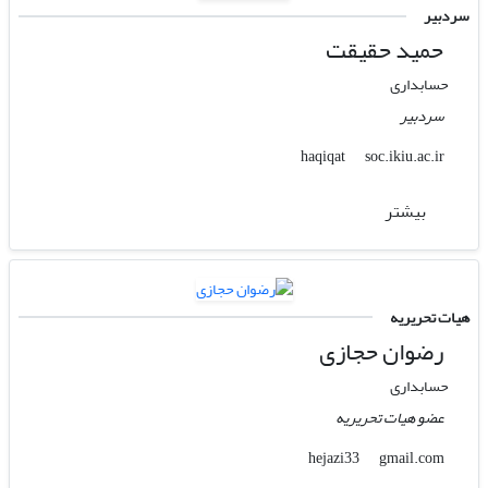
سردبیر
حمید حقیقت
حسابداری
سردبیر
soc.ikiu.ac.ir
haqiqat
بیشتر
هیات تحریریه
رضوان حجازی
حسابداری
عضو هیات تحریریه
gmail.com
hejazi33