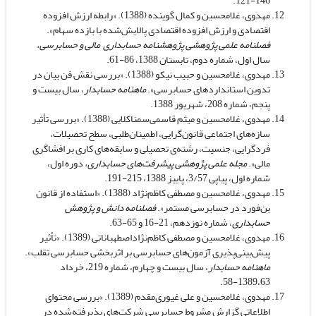
146-121.
مهدوی، غلامحسین و کمال گوینده (1388). «رابطه ارزش افزوده
اقتصادی و ارزش افزوده اقتصادی پالایش‌شده با بازده سهام».
فصلنامه علمی پژوهشی پژوهشنامه حسابداری مالی و حسابرسی،
سال اول، شماره دوم، تابستان 1388، 86-61.
مهدوی، غلامحسین و حبیب نیکو (1388). «بررسی نقش فن بیان در
تدوین استانداردهای حسابرسی».
ماهنامه حسابدار
، سال بیست و
پنجم، شماره 208، شهریور 1388.
مهدوی، غلامحسین و میثم قاسمی‌سمناکلایی (1388). «بررسی تأثیر
سازه‌های اجتماعی قانون‌گرایی، اطمینان‌طلبی، سطح تحصیلات،
فردگرایی، جنسیت، رشته‌ی تحصیلی و سابقه‌های کاری بر افشاگری
مالی».
مجله علمی پژوهشی پیشرفت‌های حسابداری،
دوره اول،
شماره اول، پیاپی 3/57، پاییز 1388، 215-191.
مهدوی، غلامحسین و مصطفی کاظم‌نژاد (1388). «استفاده از قانون
بن‌فورد در حسابرسی مستمر».
فصلنامه
دانش و پژوهش
حسابداری
، شماره نوزدهم، 21-16 و 65-63.
مهدوی، غلامحسین و مصطفی کاظم‌نژاداصطهباناتی (1389). «تأثیر
پیش‌بینی‌پذیری آزمون‌‌های حسابرسی بر اثربخشی حسابرسی تقلب».
ماهنامه حسابدار
، سال بیست و چهارم، شماره 219، خرداد
1389،63-58.
مهدوی، غلامحسین و علی غیوری‌مقدم (1389). «بررسی محتوای
اطلاعاتی گزارش مشروط حسابرسی شرکت‌های پذیرفته‌شده در