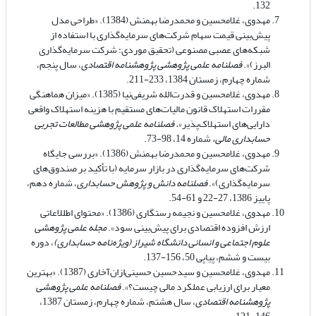
132.
مهدوی، غلامحسین و محمدرضا بهمنش (1384). «طراحی مدل
پیش‌بینی قیمت سهام شرکت‌های سرمایه‌گذاری با استفاده از
شبکه‌های عصبی مصنوعی (تحقیق موردی: شرکت سرمایه‌گذاری
البرز)».
فصلنامه علمی پژوهشی پژوهشنامه اقتصادی
، سال پنجم،
شماره چهارم، زمستان 1384، 233-211.
مهدوی، غلامحسین و قدرت‌الله شریفی‌نیا (1385). «میزان هماهنگی
مقررات استهلاک قانون مالیات‌های مستقیم با هزینه استهلاک واقعی
دارایی‌های استهلاک‌پذیر»
. فصلنامه علمی پژوهشی مطالعات تجربی
حسابداری مالی،
شماره 14، 98-73.
مهدوی، غلامحسین و محمدرضا بهمنش (1386). «بررسی جایگاه
شرکت‌های سرمایه‌گذاری در بازار سرمایه (با تأکید بر صندوق‌های
سرمایه‌گذاری)».
فصلنامه دانش و پژوهش حسابداری
، شماره دهم،
پاییز 1386، 27-22 و 61-54.
مهدوی، غلامحسین و نجیمه رستگاری (1386). «محتوای اطللاعاتی
ارزش افزوده اقتصادی برای پیش‌بینی سود».
مجله علمی پژوهشی
علوم اجتماعی و انسانی دانشگاه شیراز (ویژه‌نامه حسابداری)
، دوره
بیست و ششم، پیاپی 50، 156-137.
مهدوی، غلامحسین و سیدحسین حسینی‌ازان‌آخاری (1387). «بهترین
معیار برای ارزیابی عملکرد مالی چیست؟».
فصلنامه علمی پژوهشی
پژوهشنامه اقتصادی
، سال هشتم، شماره چهارم، زمستان 1387،