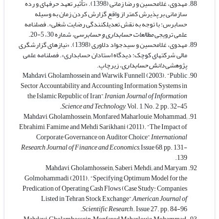
مهدوی، غلامحسین و رضا زمانی (1398). «تأثیر تعهد حرفه­ای و رده
سازمانی بر پذیرش کمتر از واقع گزارش­ کردن زمان به وسیله
حسابرس: با توجه به نقش تعدیل­کنندگی رضایت شغلی». فصلنامه
علمی ترویجی
مطالعات حسابداری و حسابرسی،
شماره 30، 5-20.
مهدوی، غلامحسین و سیدجواد دلاوری (1398). «نیازهای گزارشگری
مالی شرکت­های کوچک: دیدگاه استادان حسابداری». فصلنامه علمی
پژوهشی
دانش حسابداری،
زیرچاپ.
Mahdavi, Gholamhossein and Warwik Funnell (2003). “Public
Sector Accountability and Accounting Information Systems in
the Islamic Republic of Iran”,
Iranian Journal of Information
Science and Technology
, Vol. 1, No. 2, pp. 32-45.
Mahdavi, Gholamhossein; Monfared Maharlouie, Mohammad;
Ebrahimi, Famime and Mehdi Sarikhani (2011). “The Impact of
Corporate Governance on Auditor Choice”,
International
Research Journal of Finance and Economics,
Issue 68, pp. 131-
139.
Mahdavi, Gholamhossein; Saberi, Mehdi; and Maryam
Golmohammadi (2011). “Specifying Optimum Model for the
Predication of Operating Cash Flows (Case Study: Companies
Listed in Tehran Stock Exchange”,
American Journal of
Scientific Research
. Issue 27. pp. 84-96.