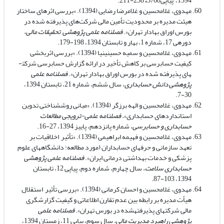
1394،
پیاپی3/68
،
238-211.
مهدوی، غلامحسین و غلامرضا رضایی (1394). «بررسی اثرهای ساختار
هیئت مدیره بر محدودیت تأمین مالی شرکت‌های پذیرفته شده در
بورس اوراق بهادار تهران».
فصلنامه علمی پژوهشی تحقیقات مالی،
دوره­ی 17، شماره 1، بهار و تابستان 1394، 198-179.
مهدوی، غلامحسین و سمیه حسینی­نیا (1394). «بررسی اثربخشی
کیفیت حسابرسی بر کاهش تأخیر در ارائه گزارش حسابرسی شرکت­
های پذیرفته شده در بورس اوراق بهادار تهران».
فصلنامه علمی
پژوهشی دانش حسابداری،
سال ششم، شماره 21، تابستان 1394،
30-7.
مهدوی، غلامحسین و الهه برزگر (1394). «مبانی روش­شناختی تدوین
استانداردهای حسابداری»
. فصلنامه علمی-ترویجی مطالعات
حسابداری و حسابرسی،
شماره پانزدهم، پاییز 1394، 27-16.
مهدوی، غلامحسین و فهیمه ابراهیمی (1394). «تأثیر اخلاقیات بر
تعهد سازمانی و حرفه­ای حسابداران (مورد مطالعه: دانشگاه­های علوم
پزشکی و خدمات بهداشتی درمانی ایران».
فصلنامه علمی پژوهشی
حسابداری سلامت،
سال چهارم، شماره دوم، پیاپی 12،
تابستان
1394، 103-87.
مهدوی، غلامحسین و احسان کرمانی (1394). «بررسی تأثیر استقلال
هیأت مدیره بر رابطه بین عدم تقارن اطلاعاتی و کیفیت گزارشگری
مالی شرکت­های پذیرفته­شده در بورس تهران».
فصلنامه علمی
پژوهشی راهبرد مدیریت مالی،
سال سوم، پیاپی 11،
زمستان 1394،