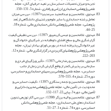
تجربه و میزان تحصیلات حسابرسان بر تعهد حرفه­ای آنان».
مجله
علمی پژوهشی حسابداری ارزشی و رفتاری،
شماره 5، 131-150.
مهدوی، غلامحسین و عبدالمجید سرمدی­نیا (1397). «بررسی میزان
تعامل رشته حسابداری با سایر علوم و رشته­های دانشگاهی از بُعد
پژوهشی».
مجله علمی پژوهشی دانش حسابداری مالی،
شماره 18،
25-44.
مهدوی، غلامحسین و عیسی کریمی­پور (1397). «بررسی تطبیقی کیفیت
گزارشگری مالی و سطح افشای داوطلبانه در شرکتهای خانوادگی و
غیرخانوادگی پذیرفته شده در بورس اوراق بهادار تهران».
مجله
علمی پژوهشی پژوهش­های کاربردی در گزارشگری مالی ،
شماره 12،
203-222.
مهدوی، غلامحسین و رضا زمانی (1397). «تأثیر ویژگیهای فردی و
سازمانی بر پذیرش کمتر از واقع گزارش کردن زمان از جانب
حسابرس».
مجله علمی پژوهشی بررسی­های حسابداری و حسابرسی،
دوره 25، شماره 4، 555-570.
مهدوی، غلامحسین و نجمه رستگاری (1397). «کیفیت حسابرسی و
محدودیت در تأمین مالی».
مجله علمی پژوهشی مدیریت دارایی و
تأمین مالی،
دوره 3، پیاپی 22، 117-132.
مهدوی، غلامحسین و الهه برزگر (1398). «بررسی آثار توزیعی تدوین
استانداردهای ملی حسابداری».
مجله علمی پژوهشی دانش
حسابرسی،
دوره 74، شماره 1، 27-51.