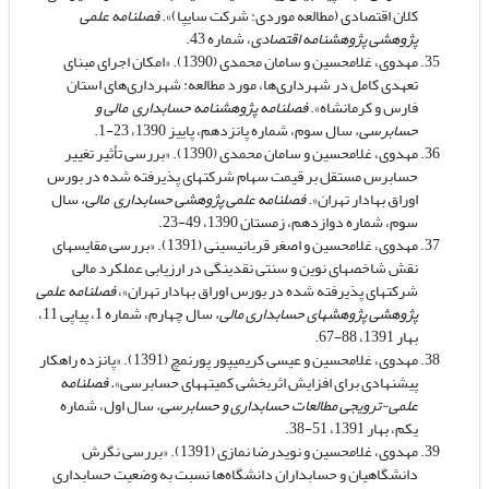
کلان اقتصادی (مطالعه موردی: شرکت سایپا)».
فصلنامه علمی
پژوهشی پژوهشنامه اقتصادی
، شماره 43.
مهدوی، غلامحسین و سامان محمدی (1390). «امکان اجرای مبنای
تعهدی کامل در شهرداری‌ها، مورد مطالعه: شهرداری‌های استان
فارس و کرمانشاه».
فصلنامه پژوهشنامه حسابداری مالی و
حسابرسی،
سال سوم، شماره پانزدهم، پاییز 1390، 23-1.
مهدوی، غلامحسین و سامان محمدی (1390). «بررسی تأثیر تغییر
حسابرس مستقل بر قیمت سهام شرکت­های پذیرفته شده در بورس
اوراق بهادار تهران».
فصلنامه علمی پژوهشی حسابداری مالی،
سال
سوم، شماره دوازدهم، زمستان 1390، 49-23.
مهدوی، غلامحسین و اصغر قربانی­سینی (1391). «بررسی مقایسه­ای
نقش شاخص­های نوین و سنتی نقدینگی در ارزیابی عملکرد مالی
شرکت­های پذیرفته شده در بورس اوراق بهادار تهران»،
فصلنامه علمی
پژوهشی پژوهش­های حسابداری مالی،
سال چهارم، شماره 1، پیاپی 11،
بهار 1391، 88-67.
مهدوی، غلامحسین و عیسی کریمی­پور پورنمچ (1391). «پانزده راهکار
پیشنهادی برای افزایش اثربخشی کمیته­های حسابرسی»
. فصلنامه
علمی-ترویجی مطالعات حسابداری و حسابرسی،
سال اول، شماره
یکم، بهار 1391، 51-38.
مهدوی، غلامحسین و نویدرضا نمازی (1391). «بررسی نگرش
دانشگاهیان و حسابداران دانشگاه‌ها نسبت به وضعیت حسابداری