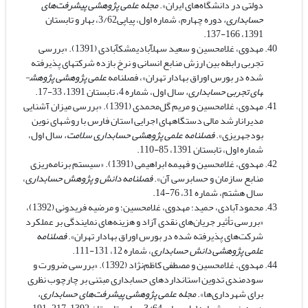
دولتی در دانشگاه‌های ایران».
مجله علمی پژوهشی پیشرفت‌های
حسابداری،
دوره چهارم، شماره اول،
پیاپی3/62، بهار و تابستان
1391، 166-137.
مهدوی، غلامحسین و سعید سهل­آبادی­مشک­آبادی (1391). «بررسی
تجربی رابطه بین ارزش منابع انسانی و نرخ بازده شرکت­های پذیرفته
شده در بورس اوراق بهادار تهران»، فصلنامه
علمی پژوهشی پژوهش­
های تجربی حسابداری،
سال اول، شماره 4، تابستان 1391، 33-17.
مهدوی، غلامحسین و مریم گل‌محمدی (1391). «بررسی میزان آشنایی
مدیران­ارشد مالی دستگاه­های اجرایی استان فارس با روش­های نوین
بودجه­ریزی».
فصلنامه علمی پژوهشی حسابداری سلامت،
سال اول،
شماره اول،
تابستان 1391، 85-110.
مهدوی، غلامحسین و فهیمه ابراهیمی (1391). «سیستم برنامه‌ریزی
منابع سازمان و حسابرسی آن».
فصلنامه دانش و پژوهش حسابداری
،
سال هشتم، شماره 31، 76-14.
محمودآبادی، حمید؛ مهدوی، غلامحسین؛ و مرضیه فریدونی (1392)،
«بررسی تأثیر جریان‌های نقدی آزاد و هزینه‌های نمایندگی بر عملکرد
شرکت‌های پذیرفته شده در بورس اوراق بهادار تهران».
فصلنامه
علمی پژوهشی دانش حسابداری
، شماره 12، 131-111.
مهدوی، غلامحسین و مصطفی کاظم‌نژاد (1392). «بررسی ضرورت و
سودمندی تدوین استانداردهای حسابداری مبتنی بر چارچوب نظری
برای شهرداری‌ها».
مجله علمی پژوهشی پیشرفت‌های حسابداری،