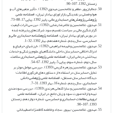
زمستان 1392، 107-90.
جمالیان‌پور، مظفر و غلامحسین مهدوی (1392). «تأثیر متغیرهای آب و
هوا و فصلی بر نقدینگی بازار اوراق بهادار تهران».
فصلنامه علمی
پژوهشی پژوهش‌های حسابداری مالی
، پاییز 1392، پیاپی 17، 88-73.
مهدوی، غلامحسین و غلامرضا رضایی (1392). «بررسی اثرات کیفیت
گزارشگری مالی بر سیاست تقسیم سود شرکت‌های پذیرفته شده
در بورس اوراق بهادار تهران».
فصلنامه پژوهشنامه حسابداری مالی و
حسابرسی،
سال پنجم، شماره هفدهم، بهار 1392، 32-1.
مهدوی، غلامحسین و فهیمه ابراهیمی (1392). «ارزش­های حرفه­ای و
ادراک اخلاقی حسابرسان داخلی دانشگاه­های علوم پزشکی و خدمات
بهداشتی درمانی ایران».
فصلنامه علمی پژوهشی حسابداری سلامت،
سال دوم، شماره سوم، پیاپی 5،
پاییز 1392، 67-54.
مهدوی، غلامحسین و زهره کریمی (1393). «بررسی عوامل موثر بر
تمایل حسابرسان در استفاده از دستاوردهای فن‌آوری اطلاعات:
دیدگاه حسابرسان مستقل».
فصلنامه علمی پژوهشی دانش
حسابداری،
سال پنجم، شماره 16، بهار 1393، 31-7.
مهدوی، غلامحسین و سارا کنعانی هرندی (1393). «بررسی سودمندی
تهیه و ارائه صورت سود و زیان جامع در ایران».
فصلنامه علمی
ترویجی مطالعات حسابداری و حسابرسی،
شماره دوازدهم، زمستان
1393، 107-90.
مهدوی، غلامحسین؛ بهپور، سجاد و فاطمه کاظم­نژاداصطهباناتی