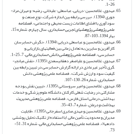
26-1.
مهدوی، غلامحسین؛ دریایی، عباسعلی؛ علی­خانی، رضیه؛ و مهران مران­
جوری (1394). «بررسی رابطه بین اندازه شرکت، نوع صنعت و
سودآوری با افشای اطلاعات زیست محیطی و اجتماعی».
فصلنامه
علمی پژوهشی پژوهش­های تجربی حسابداری،
سال چهارم، شماره 15،
بهار 1394، 103-87.
مهدوی، غلامحسین و عباسعلی دریایی (1394). «نگرش حسابرسان
کارآفرین و سایرین به تعادل زمانی بین فعالیت­های بازاریابی و
حسابرسی».
فصلنامه علمی پژوهشی دانش حسابداری مالی،
7، 25-1.
مهدوی، غلامحسین و علی­اصغر دهقانی­سعدی (1395). «نقش میانجی­
گری تأخیر غیرعادی در ارائه گزارش حسابرسی در تبیین رابطه بین
کیفیت سود و ارزش شرکت». فصلنامه علمی پژوهشی دانش
حسابداری،
شماره 26، 130-107.
مهدوی، غلامحسین و امیر سروستانی (1395). «تبیین نقش بودجه
مشارکتی در رضایت شغلی کارکنان دانشگاه علوم پزشکی و خدمات
بهداشتی درمانی استان فارس». فصلنامه علمی پژوهشی
مدیریت
بهداشت و درمان،
شماره 7، 43-35.
مهدوی، غلامحسین و مهدی صابری اسفرجانی (1395). «قابلیت
مدیران و محدودیت تأمین مالی )با استفاده از تکنیک تحلیل پوششی
داده­ها(». فصلنامه علمی پژوهشی
حسابداری مالی،
شماره 31، 51-
73.