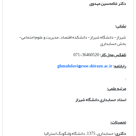
دکتر غلامحسین مهدوی
نشانی
:
شیراز- دانشگاه شیراز- دانشکده اقتصاد، مدیریت و علوم اجتماعی-
بخش حسابداری
تلفکس محل کار
:
36460520-071
رایانامه
:
ghmahdavi@rose.shirazu.ac.ir
مرتبه علمی:
استاد حسابداری دانشگاه شیراز
تحصیلات:
دکتری:
حسابداری، 1375، دانشگاه ولنگونگ استرالیا