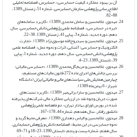
آن بر بهبود عملکرد کیفیت حسابرسی».
حسابرس، فصلنامه تحلیلی
اطلاع‌رسانی پژوهشی سازمان حسابرسی
، شماره 51، زمستان 1389،
88-82.
مهدوی، غلامحسین و سامان محمدی (1389). «کاربرد سامانه‌های
خبره در حسابرسی».
فصلنامه علمی پژوهشی دانش حسابرسی
، سال
دهم، دوره جدید، شماره 3، پیاپی 41، زمستان 1389، 38-22.
مهدوی، غلامحسین و سیدروح‌الله موسوی‌‌نژاد (1389). «تجارت
الکترونیک و حسابرسی: آشنایی، اثرات و نحوه عمل».
فصلنامه علمی
پژوهشی دانش حسابرسی
، سال دهم، دوره جدید، شماره 1، پیاپی
39، تابستان 1389، 23-4.
مهدوی، غلامحسین و مریم گل‌محمدی (1389). «حسابرسی مالیاتی:
بررسی چالش‌های اجرای ماده 272 قانون مالیات‌های مستقیم».
چهارمین همایش ملی سیاست‌های مالی و مالیاتی ایران
(دانشگاه
شیراز- 6 بهمن‌ماه 1389).
مهدوی، غلامحسین و سارا براتی‌مهر (1389). «کاربرد نسبت‌های
صورت جریان وجوه نقد در ارزیابی عملکرد مالی شرکت‌های پذیرفته
شده در بورس اوراق بهادار تهران».
دو ماهنامه علمی پژوهشی
دانشور رفتار
، سال هفدهم، شماره 44، 178-167.
مهدوی، غلامحسین و الیاس دهداری (1390). «معرفی محیط گرید و
نحوه حسابرسی در این محیط».
فصلنامه دانش و پژوهش حسابداری
،
سال هفتم، شماره بیست و پنجم، تابستان 1390، 23-18 و 71-69.