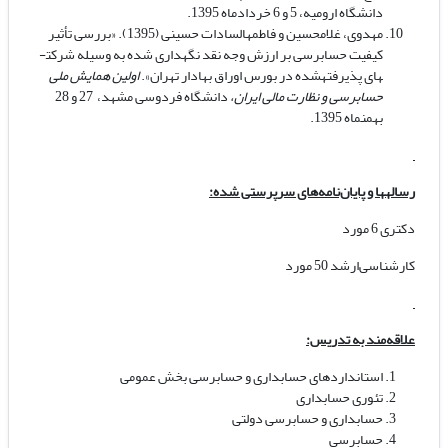
دانشگاه ارومیه، 5 و 6 خردادماه 1395.
مهدوی، غلامحسین و فاطمه­السادات حسینی (1395). «بررسی تأثیر
کیفیت حسابرسی بر ارزش وجه نقد نگهداری شده به وسیله شرکت­
های پذیرفته­شده در بورس اوراق بهادار تهران».
اولین همایش ملی
حسابرسی و نظارت مالی ایران،
دانشگاه فردوسی مشهد، 27 و 28
بهمن­ماه 1395.
رساله­ها و پایان‌نامه‌های سرپرستی شده:
دکتری 6 مورد
کارشناسی‌ارشد 50 مورد
علاقه‌مند به تدریس:
استانداردهای حسابداری و حسابرسی بخش عمومی
تئوری حسابداری
حسابداری و حسابرسی دولتی
حسابرسی