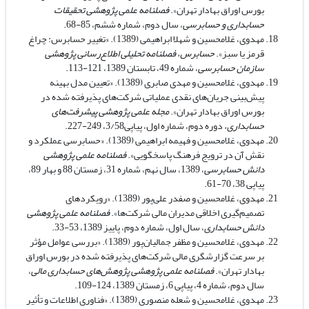
بورس اوراق بهادار تهران».
فصلنامه علمی پژوهشی تحقیقات
حسابداری و حسابرسی
، سال دوم، شماره ششم، 85-68.
مهدوی، غلامحسین و شهلا ابراهیمی (1389). «تغییر حسابرس: چراغ
قرمز یا سبز».
حسابرس، فصلنامه تحلیلی اطلاع‌رسانی پژوهشی
سازمان حسابرسی
، شماره 49، تابستان 1389، 121-113.
مهدوی، غلامحسین و مهدی صابری (1389). «تعیین مدل بهینه
پیش‌بینی جریان‌های نقدی عملیاتی شرکت‌های پذیرفته شده در
بورس اوراق بهادار تهران».
مجله علمی پژوهشی پیشرفت‌های
حسابداری،
دوره دوم، شماره اول،
پیاپی3/58، 249-227.
مهدوی، غلامحسین و فهیمه ابراهیمی (1389). «حسابرسی عملکرد و
نقش آن در ترویج فرهنگ پاسخگویی».
فصلنامه علمی پژوهشی
دانش حسابرسی
، 1389، سال نهم، شماره 31، زمستان 88 و بهار 89،
پیاپی 38، 70-61.
مهدوی، غلامحسین و صفدر علی‌پور (1389). «رویکردهای
تصمیم‌گیری اخلاقی مدیران مالی شرکت‌ها».
فصلنامه علمی پژوهشی
دانش حسابداری
، سال اول، شماره دوم، پاییز 1389، 53-33.
مهدوی، غلامحسین و مظفر جمالیان‌پور (1389). «بررسی عوامل مؤثر
بر سرعت گزارشگری مالی شرکت‌های پذیرفته شده در بورس اوراق
بهادار تهران».
فصلنامه علمی پژوهشی پژوهش‌های حسابداری مالی
،
سال دوم، شماره 4، پیاپی 6، زمستان 1389، 124-109.
مهدوی، غلامحسین و شعله منصوری (1389). «فناوری اطلاعات و تأثیر