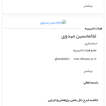
بیشتر
هیات تحریریه
غلامحسین مهدوی
حسابداری
عضو هیات تحریریه
rose.shirazu.ac.ir
ghmahdavi
بیشتر
باسمه تعالی
خلاصه شرح حال علمی، پژوهشی و اجرایی