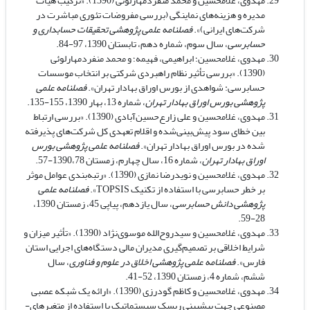
مهدوی، غلامحسین و محمد منفردمهارلوئی (1390). «ترکیب هیأت
مدیره و هزینه‌های نماینگی (بررسی مفروضات تئوری مباشرت در
شرکت‌های ایرانی)».
فصلنامه علمی پژوهشی تحقیقات حسابداری و
حسابرسی
، سال سوم، شماره دهم، تابستان 1390، 97-84.
مهدوی، غلامحسین؛ ابراهیمی، فهیمه؛ و محمد منفردمهارلوئی
(1390). «بررسی تأثیر نظام راهبردی شرکتی بر انتخاب موسسات
حسابرسی: شواهدی از بورس اوراق بهادار تهران».
فصلنامه علمی
پژوهشی بورس اوراق بهادار تهران
، شماره 13، بهار 1390، 155-135.
مهدوی، غلامحسین و علی زارع‌حسین‌آبادی (1390). «بررسی ارتباط
بین خطای سود پیش‌بینی‌شده و اقلام تعهدی کل شرکت‌های پذیرفته
شده در بورس اوراق بهادار تهران».
فصلنامه علمی پژوهشی بورس
اوراق بهادار تهران
، شماره 16، سال چهارم، زمستان 1390،78-57.
مهدوی، غلامحسین و نویدرضا نمازی (1390). «رتبه‌بندی عوامل موثر
بر خطر حسابرسی با استفاده از تکنیک TOPSIS».
فصلنامه علمی
پژوهشی دانش حسابرسی
، سال یازدهم، پیاپی 45، زمستان 1390،
28-59.
مهدوی، غلامحسین و سیدروح‌الله موسوی‌نژاد (1390). «تأثیر میزان و
شرایط اخلاقی بر تصمیم‌گیری مدیران مالی دستگاه‌های اجرایی استان
فارس».
فصلنامه علمی پژوهشی اخلاق در علوم و فناوری
، سال
ششم، شماره 4، زمستان 1390، 52-41.
مهدوی، غلامحسین و کاظم گودرزی (1390). «ارائه یک شبکه عصبی
مصنوعی جهت پیش­بینی ریسک سیستماتیک با استفاده از متغیرهای­