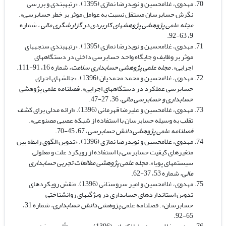
مهدوی، غلامحسین و نویدرضا نمازی (1395). «رتبه­بندی و بررسی
نگرش حسابرسان مستقل نسبت به عوامل موثر بر خطر حسابرسی».
مجله علمی پژوهشی پژوهش­های کاربردی در گزارشگری مالی ،
شماره
63-92.
9،
مهدوی، غلامحسین و نویدرضا نمازی (1395). «رتبه­بندی سنجه­های
موثر بر وظایف و جایگاه واحد حسابرسی داخلی در دستگاه­های
اجرایی».
مجله علمی پژوهشی حسابداری سلامت،
شماره 16، 91-111.
مهدوی، غلامحسین و محمد محمدیان (1396). «چالش­های اجرای
حسابرسی عملکرد در دستگاه­های اجرایی». فصلنامه علمی پژوهشی
حسابداری و حسابرسی مالی،
36، 27-47.
مهدوی، غلامحسین و علیرضا قهرمانی (1396). «ارائه مدلی برای کشف
تقلب به وسیله حسابرسان با استفاده از شبکه عصبی مصنوعی».
فصلنامه علمی پژوهشی دانش حسابرسی
، 67، 45-70.
مهدوی، غلامحسین و نویدرضا نمازی (1396). «تدوین الگوی رابطه بین
متغیرهای کیفیت حسابرسی با استفاده از رویکرد علت و معلولی
سیستم­های پویا».
مجله علمی پژوهشی مطالعات تجربی حسابداری
مالی،
شماره 53، 37-62.
مهدوی، غلامحسین و امیر سروستانی (1396). «نقش رویکردهای
تدوین استانداردهای حسابداری در ویژگی­های روانشناختی
حسابرسان». فصلنامه علمی پژوهشی
دانش حسابداری،
شماره 31،
65-92.