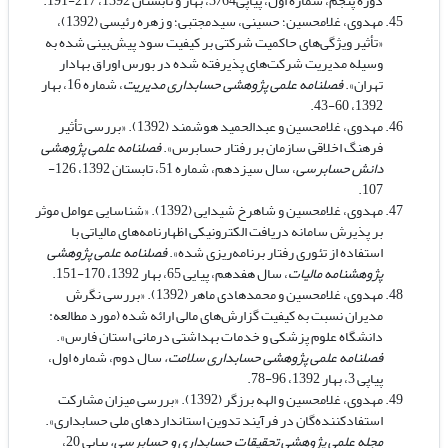
دوره پنجم، شماره اول،
پیاپی3/64، بهار و تابستان 1392، 217-191.
مهدوی، غلامحسین؛ حسینی، سیدمجتبی؛ و زهره رئیسی (1392)،
«تأثیر ویژگی‌های حاکمیت شرکتی بر کیفیت سود پیش‌بینی شده به
وسیله مدیریت شرکت‌های پذیرفته شده در بورس اوراق بهادار
تهران».
فصلنامه علمی پژوهشی حسابداری مدیریت
، شماره 16، بهار
1392، 60-43.
مهدوی، غلامحسین و عبدالحمید هوشمند (1392). «بررسی تأثیر
فرهنگ اخلاقی سازمان بر رفتار حسابرس».
فصلنامه علمی پژوهشی
دانش حسابرسی
، سال سیزدهم، شماره 51، تابستان 1392، 126-
107.
مهدوی، غلامحسین و شاهرخ شیدایی (1392). «شناسایی عوامل موثر
بر پذیرش سامانه دریافت الکترونیکی اظهارنامه‌های مالیاتی با
استفاده از تئوری رفتار برنامه‌ریزی شده».
فصلنامه علمی پژوهشی
پژوهشنامه مالیات
، سال هفدهم، پیایی 65، بهار 1392، 170-151.
مهدوی، غلامحسین و محمدهادی ماهر (1392). «بررسی نگرش
مدیران نسبت به کیفیت گزارش‌های مالی ارائه شده (مورد مطالعه:
دانشگاه علوم پزشکی و خدمات بهداشتی درمانی استان فارس».
فصلنامه علمی پژوهشی حسابداری سلامت،
سال دوم، شماره اول،
پیاپی 3،
بهار 1392، 96-78.
مهدوی، غلامحسین و الهه برزگر (1392). «بررسی میزان مشارکت
استفادکننده‌گان در فرآیند تدوین استانداردهای ملی حسابداری».
مجله علمی پژوهشی تحقیقات حسابداری و حسابرسی،
پیاپی 20،