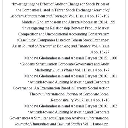
“Investigating the Effect of Auditor Changes on Stock Prices of
the Companies Listed in Tehran Stock Exchange”,
Journal of
Modern Management and Foresight
, Vol. 1, Issue 4, pp. 175-192.
Mahdavi, Gholamhossein and Alireza Mootazian (2014).
“Investigating the Relationship Between Product Market
Competition and Unconditional Accounting Conservatism
(Case Study: Companies Listed on Tehran Stock Exchange”,
Asian
Journal of Research in Banking and Finance
, Vol. 4, Issue
4, pp. 13-27.
Mahdavi, Gholamhossein and Abassali Daryaei (2015).
“Giddens’ Structuration Corporate Governance and Audit
Marketing”,
Ludus Vitalis
, Vol. 11, Issue 4, pp. 1-7.
Mahdavi, Gholamhossein and Abassali Daryaei (2016).
“Attitude toward Auditing, Marketing and Corporate
Governance (An Examination Based in Parsons' Social Action
Theory)”,
International Journal of Corporate Social
Responsibility
, Vol. 7, Issue 4, pp. 1-16.
Mahdavi, Gholamhossein and Abassali Daryaei (2016).
“Attitude toward Auditing, Marketing and Corporate
Governance (A Simultaneous Equation Analysis)”,
International
Journal of Humanities and Cultural
Studies
, Vol. 1, Issue 4, pp.