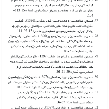
مهدوی، غلامحسین و لیلا کنعانی (1396). «بررسی تأثیر چرخه عمر بر
گزارشگری مالی محافظه­کارانه شرکت­های پذیرفته شده در بورس
اوراق بهادار تهران».
مجله بررسی­های حسابداری،
شماره 15، 113-
134.
مهدوی، غلامحسین و محمدحسین قدیریان­آرانی (1396). «قابلیت
اتکای اطلاعات مالی و عدم تقارن اطلاعاتی: شواهدی از بورس اوراق
بهادار تهران».
مجله بررسی­های حسابداری،
شماره 17، 97-114.
مهدوی، غلامحسین و عیسی کریمی­پور (1396). «شناسایی عوامل موثر
بر فساد مالی کارکنان دستگاه­های دولتی از دیدگاه حسابرسان دیوان
محاسبات استان­های فارس و کرمان».
مجله علمی پژوهشی حسابداری
دولتی،
شماره 7، 73-86.
مهدوی، غلامحسین و غلامرضا رضایی (1397). «اثر میانجی­گری افشای
داوطلبانه و کیفیت سود بر رابطه بین ساختار حاکمیت شرکتی و عدم
تقارن اطلاعاتی». فصلنامه علمی پژوهشی
تحقیقات حسابداری و
حسابرسی،
شماره 39، 21-26.
مهدوی، غلامحسین و نویدرضا نمازی (1397). «تدوین الگوی رابطه بین
متغیرهای بازار تطبیقی با استفاده از رویکرد علت و معلولی سیستم­های
پویا».
مجله علمی پژوهشی حسابداری مالی،
شماره 35، 73-100.
مهدوی، غلامحسین و رضا زمانی (1397). «تأثیر ویژگی­های فردی
حسابرسان بر رضایت شغلی آنان».
مجله علمی پژوهشی دانش
حسابرسی،
شماره 71، 37-56.
مهدوی، غلامحسین و رضا زمانی (1397). «بررسی تأثیر منبع کنترل،