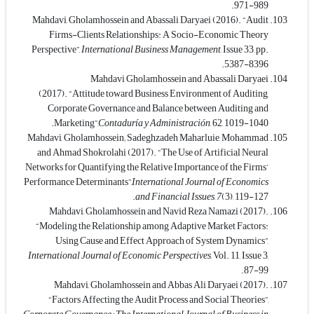
971-989.
Mahdavi, Gholamhossein and Abassali Daryaei (2016). “Audit
Firms-Clients Relationships: A Socio-Economic Theory
Perspective”,
International Business Management
, Issue 33, pp.
5387-8396.
Mahdavi Gholamhossein and Abassali Daryaei
(2017). “Attitude toward Business Environment of Auditing,
Corporate Governance and Balance between Auditing and
Marketing”,
Contaduría y Administración
, 62, 1019-1040.
Mahdavi, Gholamhossein; Sadeghzadeh Maharluie, Mohammad
and Ahmad Shokrolahi (2017). “The Use of Artificial Neural
Networks for Quantifying the Relative Importance of the Firms’
Performance Determinants”,
International Journal of Economics
and Financial Issues
,
7
(3), 119-127.
Mahdavi, Gholamhossein and Navid Reza Namazi (2017).
“Modeling the Relationship among Adaptive Market Factors:
Using Cause and Effect Approach of System Dynamics”,
International Journal of Economic Perspectives
, Vol. 11, Issue 3,
87-99.
Mahdavi, Gholamhossein and Abbas Ali Daryaei (2017).
“Factors Affecting the Audit Process and Social Theories”,