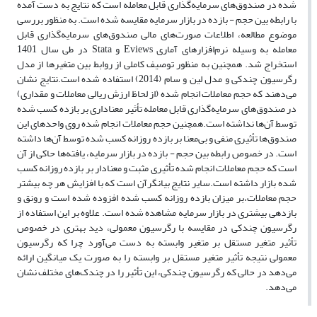
شده در صندوق‌های سرمایه‌گذاری قابل معامله است که نتایج به دست آمده
با رابطه بین حجم - بازده در بازار سرمایه مقایسه شده است. به منظور بررسی
موضوع مطالعه، اطلاعات صورت‌های مالی صندوق‌های سرمایه‌گذاری قابل
معامله به وسیله نرم‌افزارهای آماری Eviews و Stata در طی سال 1401
استخراج شد. همچنین به منظور توصیف کاملی از روابط بین متغیرها از مدل
رگرسیون چندکی و مدل لین و سام (2014) استفاده شده است.نتایج نشان
می‌دهند که حجم معاملات انجام شده (از لحاظ ارزش ریالی معاملات و مقداری)
در صندوق‌های سرمایه‌گذاری قابل معامله تأثیر معناداری بر بازده کسب شده
توسط آن‌ها نداشته است.همچنین حجم معاملات انجام شده روی واحد‌های این
صندوق‌ها تأثیری منفی و بی‌معنا بر بازده روزانه کسب شده توسط آن‌ها داشته
است. در خصوص رابطه بین حجم - بازده در بازار سرمایه، یافته‌ها حاکی از آن
است که حجم معاملات انجام شده تأثیری مثبت و معنادار بر بازده روزانه کسب
شده بازار داشته‌ است.سایر نتایج بیانگرآن است که با افزایش هر چه بیشتر
حجم معاملات،بر میزان بازده روزانه کسب شده افزوده شده است و رونق و
بازدهی بیشتری در بازار سرمایه مشاهده شده است. علاوه بر این استفاده از
رگرسیون چندکی در مقایسه با رگرسیون معمولی، دید بهتری در خصوص
تأثیر متغیر مستقل بر متغیر وابسته به دست می‌آورد چرا که رگرسیون
معمولی نتیجه تأثیر متغیر مستقل بر وابسته را به صورت یک میانگین ارائه
می‌دهد در حالی که رگرسیون چندکی، این تأثیر را در چندک‌های مختلف نشان
می‌دهد.