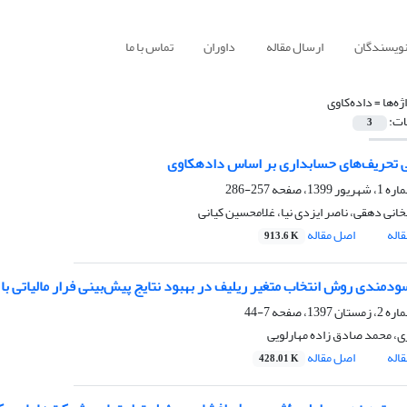
نویسندگان
ارسال مقاله
داوران
تماس با ما
ژه‌ها =
داده‌کاوی
ات:
3
 تحریف‌های حسابداری بر اساس دادهکاوی
257-286
انی دهقی، ناصر ایزدی نیا، غلامحسین کیانی
اله
اصل مقاله
913.6 K
دمندی روش انتخاب متغیر ریلیف در بهبود نتایج پیش‌بینی فرار مالیاتی با ا
7-44
ی، محمد صادق زاده مهارلویی
اله
اصل مقاله
428.01 K