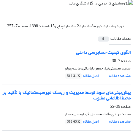
دوره و شماره:
دوره 8، شماره 2 - شماره پیاپی 15، اسفند 1398، صفحه 7-257
تعداد مقالات:
9
الگوی کیفیت حسابرسی داخلی
صفحه
7-38
سعید محسنی نیا، جعفر باباجانی، قاسم بولو
مشاهده مقاله
اصل مقاله
512.31 K
پیش‌بینی‌های سود توسط مدیریت و ریسک غیرسیستماتیک با تأکید بر
محیط اطلاعاتی مطلوب
صفحه
39-55
محمد مرادی، فاطمه محقق، ثریا ویسی حصار
مشاهده مقاله
اصل مقاله
306.63 K