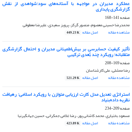
عملکرد مدیران در مواجهه با آستانه‌های سود:شواهدی از نقش
گزارشگری پایداری
صفحه
141-168
محمدرضا حسینی معصوم، منصور گرکز، پرویز سعیدی، علیرضا معطوفی
مشاهده مقاله
اصل مقاله
449.23 K
تأثیر کیفیت حسابرسی بر بیش‌اطمینانی مدیران و احتمال گزارشگری
متقلبانه: رویکرد چند بُعدی ترکیبی
صفحه
169-208
رضا ممشلی، علی کارشناسان
مشاهده مقاله
اصل مقاله
521.29 K
استراتژی تعدیل مدل کارت ارزیابی متوازن با رویکرد اسلامی: رهیافت
نظریه داده‌بنیاد
صفحه
209-234
مسعود بختیاری، محمد کاشانی پور، رضا غلامی جمکرانی، حسین جهانگیرنیا
مشاهده مقاله
اصل مقاله
423.89 K