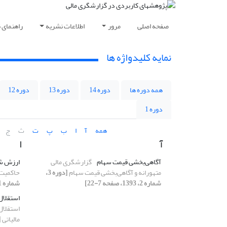
صفحه اصلی
مرور
اطلاعات نشریه
راهنمای 
نمایه کلیدواژه ها
همه دوره ها
دوره 14
دوره 13
دوره 12
دوره 1
همه
آ
ا
ب
پ
ت
ث
ج
آ
ا
آگاهی‌بخشی قیمت سهام
گزارشگری مالی
ارزش ش
متهورانه و آگاهی‌بخشی قیمت سهام
[دوره 3،
حاکمیت 
شماره 2، 1393، صفحه 7-22]
شماره 1، 1393، صفحه 49-74]
استقلال
استقلال
مالیاتی
[دو