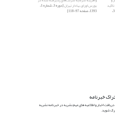
 و
و هزینه سرمایه شرکت‏‌های پذیرفته شده در
تاکید
بورس اوراق بهادار تهران
[دوره 3، شماره 1،
[دوره 3،
1393، صفحه 97-118]
راک خبرنامه
دریافت اخبار و اطلاعیه های مهم نشریه در خبرنامه نشریه
ک شوید.