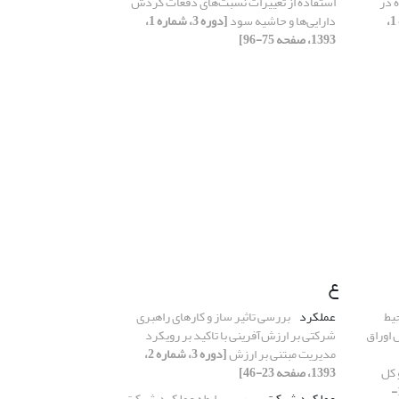
 در
استفاده از تغییرات نسبت‌های دفعات گردش
[دوره 3، شماره 1،
دارایی‌ها و حاشیه سود
[دوره 3، شماره 1،
1393، صفحه 75-96]
ع
یط
عملکرد
بررسی تاثیر ساز و کارهای راهبری
 اوراق
شرکتی بر ارزش‌آفرینی با تاکید بر رویکرد
مدیریت مبتنی بر ارزش
[دوره 3، شماره 2،
 کل
1393، صفحه 23-46]
[دوره 3، شماره 1، 1393، صفحه 141-
عملکرد شرکت
بررسی رابطه عملکرد شرکت،