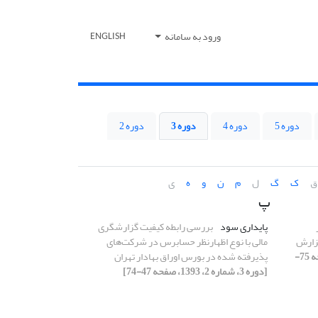
ورود به سامانه
ENGLISH
دوره 5
دوره 4
دوره 3
دوره 2
ق
ک
گ
ل
م
ن
و
ه
ی
پ
پایداری سود
بررسی رابطه‌‌‌ کیفیت گزارشگری
گزارش
مالی با نوع اظهارنظر حسابرس در شرکت‌‌‌های
[دوره 3، شماره 2، 1393، صفحه 75-
پذیرفته شده در بورس اوراق بهادار تهران
[دوره 3، شماره 2، 1393، صفحه 47-74]