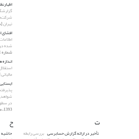
اظهارنظ
گزارشگر
شرکت‌‌‌
تهران
[دوره 3، 
افشای ا
اطلاعات
شده در 
شماره 1، 1393، صفحه 97-118]
اندازه 
استقلال
مالیاتی
[دو
ایستایی
پذیرفته
شواهدی 
در سطوح
1393، صفحه 141-160]
ت
ح
تأخیر در ارائه گزارش حسابرسی
بررسی رابطه
حاشیه 