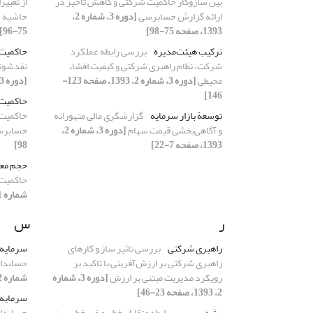
بین سازوکار حاکمیت شرکتی و کاهش تأخیر در
از تغیی
ارائه گزارش حسابرسی
[دوره 3، شماره 2،
حاشیه 
1393، صفحه 75-98]
75-96]
ترکیب هیئت‌مدیره
بررسی رابطه عملکرد
حاکمیت
شرکت، نظام راهبری شرکتی و کیفیت افشاء
نقدشوند
محیطی
[دوره 3، شماره 2، 1393، صفحه 123-
[دوره 3، شماره 1، 1393، صفحه 49-74]
146]
حاکمیت
توسعة بازار سرمایه
گزارشگری مالی متهورانه
حاکمیت 
و آگاهی‌بخشی قیمت سهام
[دوره 3، شماره 2،
حسابر
1393، صفحه 7-22]
98]
حجم معا
حاکمیت 
شماره 1، 1393، صفحه 49-74]
ر
س
راهبری شرکتی
بررسی تاثیر ساز و کارهای
سرمایه‌
راهبری شرکتی بر ارزش‌آفرینی با تاکید بر
حسابدار
رویکرد مدیریت مبتنی بر ارزش
[دوره 3، شماره
شماره 2، 1393، صفحه 99-122]
2، 1393، صفحه 23-46]
سرمایه‌
رشد
بررسی رابطه متقابل خطی و غیر‌خطی بین
حسابدار