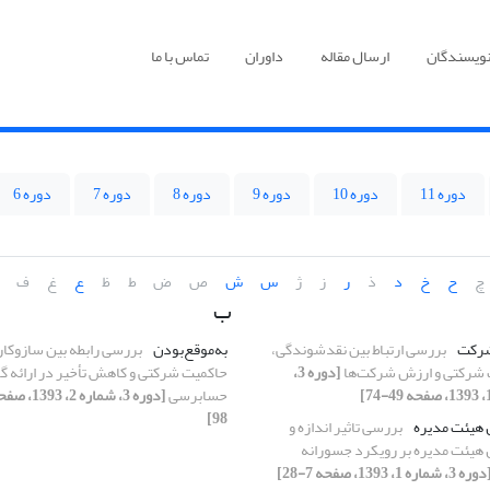
نویسندگان
ارسال مقاله
داوران
تماس با ما
دوره 11
دوره 10
دوره 9
دوره 8
دوره 7
دوره 6
چ
ح
خ
د
ذ
ر
ز
ژ
س
ش
ص
ض
ط
ظ
ع
غ
ف
ب
رکت
بررسی ارتباط بین نقدشوندگی،
به‌‌‌موقع‌‌‌بودن
بررسی رابطه بین سازوکار
شرکتی و ارزش شرکت‌ها
[دوره 3،
حاکمیت شرکتی و کاهش تأخیر در ارائه 
حسابرسی
98]
 هیئت مدیره
بررسی تاثیر اندازه و
 هیئت ‌مدیره بر رویکرد جسورانه
ره 3، شماره 1، 1393، صفحه 7-28]