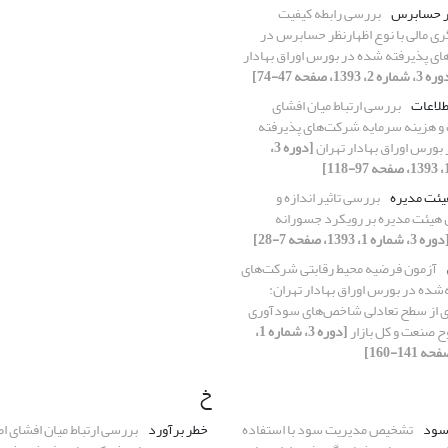
ر حسابرس
بررسی رابطه‌‌‌ کیفیت
ی مالی با نوع اظهارنظر حسابرس در
های پذیرفته شده در بورس اوراق بهادار
شماره 2، 1393، صفحه 47-74]
طلاعات
بررسی ارتباط میان افشای
 و هزینه سرمایه شرکت‏‌های پذیرفته
بورس اوراق بهادار تهران
[دوره 3،
هیئت مدیره
بررسی تاثیر اندازه و
 هیئت ‌مدیره بر رویکرد جسورانه
ره 3، شماره 1، 1393، صفحه 7-28]
آزمون فرضیه محیط رقابتی شرکت‌‌های
‌شده در بورس اوراق بهادار تهران:
از سطح تعادلی شاخص‌‌های سودآوری
 صنعت و کل بازار
[دوره 3، شماره 1،
خ
سود
تشخیص مدیریت سود با استفاده
خطر برآورد
بررسی ارتباط میان افشای ا