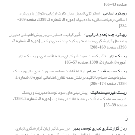
صفحه 43-66]
رویکرد اسلامی
استراتژی تعدیل مدل کارت ارزیابی متوازن با رویکرد
اسلامی: رهیافت نظریه داده‌بنیاد
[دوره 8، شماره 2، 1398، صفحه 209-
234]
رویکرد چند بُعدی (ترکیبی)
تأثیر کیفیت حسابرسی بر بیش‌اطمینانی مدیران
و احتمال گزارشگری متقلبانه: رویکرد چند بُعدی ترکیبی
[دوره 8، شماره 2،
1398، صفحه 169-208]
ریسک بازار
تأثیر کیفیت سود شرکت‎های مرتبط اقتصادی بر ریسک بازار
[دوره 8، شماره 2، 1398، صفحه 57-85]
ریسک سقوط قیمت سهام
ارتباط قابلیت مقایسه صورت های مالی و ریسک
سقوط قیمت سهام با تاکید بر نقش عدم تقارن اطلاعاتی
[دوره 8، شماره 1،
1398، صفحه 173-206]
ریسک غیرسیستماتیک
پیش‌بینی‌های سود توسط مدیریت و ریسک
غیرسیستماتیک با تأکید بر محیط اطلاعاتی مطلوب
[دوره 8، شماره 2، 1398،
صفحه 39-55]
ز
زبان گزارشگری تجاری توسعه پذیر
بررسی تأثیر زبان گزارشگری تجاری
توسعه پذیر بر شفافیت اطلاعات مالی در شرکت های پذیرفته شده در بورس