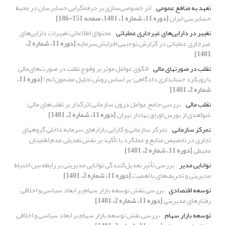
تعهد به منافع عمومی
اثر خصوصی‌سازی بر حرفه‌گرایی حسابرسان در محیط
حسابرسی ایران
[دوره 11، شماره 1، 1401، صفحه 151-186]
تغییر در دارایی‌های غیرجاری عملیاتی
محتوای اطلاعاتی تغییرات دارایی‌های
غیرجاری عملیاتی در گزارش توجیهی افزایش‌سرمایه
[دوره 11، شماره 2،
1401]
تقلب در صورت­های مالی
الگوی عوامل موثر بر وقوع تقلب در صورت‌های‌مالی
با رویکرد حسابداری دادگاهی: بر اساس روش تحلیل مضمون(تم)
[دوره 11،
شماره 2، 1401]
تقلب مالی
بررسی جامع عوامل درون سازمانی اثرگذار بر تقلب‌های مالی:
شواهدی از بورس اوراق بهادار تهران
[دوره 11، شماره 2، 1401]
تمرکز سازمانی
تمرکز سازمانی و کارایی بازارهای سرمایه داخلی گروه‎های
تجاری در تخصیص منابع و عملکرد با تأکید بر نقش تعدیلی عدم اطمینان
محیطی
[دوره 11، شماره 2، 1401]
توانایی مدیر
بررسی تأثیر تعدیل‌کنندگی توانایی مدیریتی بر رابطه ‌‌بین احتیاط
مدیریتی و تحریف‌‌های با اهمیت
[دوره 11، شماره 2، 1401]
توسعه اقتصادی
بررسی نقش توسعه بازار سهام بر ابعاد سیاسی و اخلاقی
رفتارهای مدیریتی
[دوره 11، شماره 2، 1401]
توسعه بازار سهام
بررسی نقش توسعه بازار سهام بر ابعاد سیاسی و اخلاقی