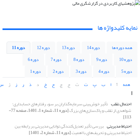
نمایه کلیدواژه ها
همه دوره ها
دوره 14
دوره 13
دوره 12
دوره 11
دوره 10
دوره 9
دوره 8
دوره 7
دوره 6
دوره 5
دوره 4
دوره 3
دوره 2
دوره 1
همه
آ
ا
ب
پ
ت
ث
ج
چ
ح
خ
د
ذ
ر
ز
ژ
س
ا
احتمال تقلب
تأثیر خوش‌بینی سرمایه‌گذاران بر سوء رفتارهای حسابداری:
شواهدی از تقلب و پاک‌سازی‌های بزرگ
[دوره 11، شماره 1، 1401، صفحه 77-
113]
احتیاط مدیریتی
بررسی تأثیر تعدیل‌کنندگی توانایی مدیریتی بر رابطه ‌‌بین
احتیاط مدیریتی و تحریف‌‌های با اهمیت
[دوره 11، شماره 2، 1401]