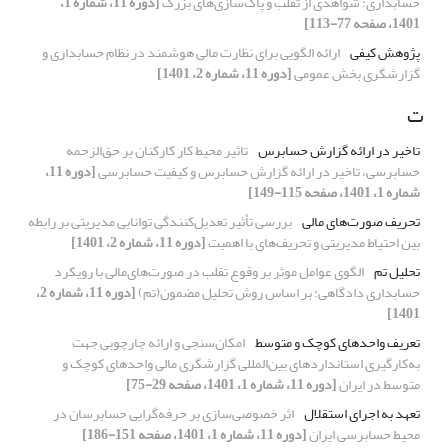
حسابداری: شواهدی از تقلب و پاک‌سازی‌های بزرگ
[دوره 11، شماره 1،
1401، صفحه 77-113]
پژوهش کیفی
ارائه الگویی برای نظارت مالی هوشمند در نظام حسابداری و
گزارشگری بخش عمومی
[دوره 11، شماره 2، 1401]
ت
تاخیر در ارائه گزارش حسابرس
تاثیر محیط کار کارکنان بر حق‌الزحمه
حسابرسی، تاخیر در ارائه گزارش حسابرس و کیفیت حسابرسی
[دوره 11،
شماره 1، 1401، صفحه 115-149]
تحریف صورت‌‌های مالی
بررسی تأثیر تعدیل‌کنندگی توانایی مدیریتی بر رابطه
‌‌بین احتیاط مدیریتی و تحریف‌‌های با اهمیت
[دوره 11، شماره 2، 1401]
تحلیل تم
الگوی عوامل موثر بر وقوع تقلب در صورت‌های‌مالی با رویکرد
حسابداری دادگاهی: بر اساس روش تحلیل مضمون(تم)
[دوره 11، شماره 2،
1401]
تعریف واحدهای کوچک و متوسط
امکان‌‌سنجی و ارائه‌‌ چارچوبی جهت
به‌کارگیری استانداردهای بین‌‌المللی گزارشگری مالی واحدهای کوچک و
متوسط در ایران
[دوره 11، شماره 1، 1401، صفحه 29-75]
تعهد به اجرای استقلال
اثر خصوصی‌سازی بر حرفه‌گرایی حسابرسان در
محیط حسابرسی ایران
[دوره 11، شماره 1، 1401، صفحه 151-186]